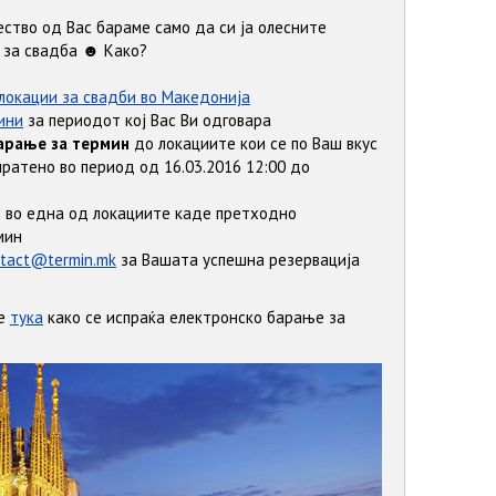
ество од Вас бараме само да си ја олесните
 за свадба ☻ Како?
локации за свадби во Македонија
ини
за периодот кој Вас Ви одговара
арање за термин
до локациите кои се по Ваш вкус
ратено во период од 16.03.2016 12:00 до
т
во една од локациите каде претходно
мин
tact@termin.mk
за Вашата успешна резервација
те
тука
како се испраќа електронско барање за