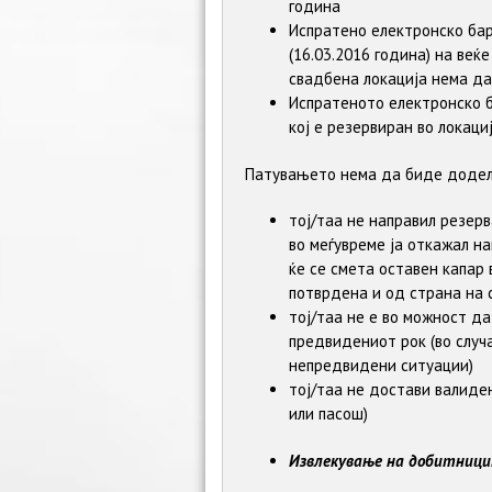
година
Испратено електронско бар
(16.03.2016 година) на ве
свадбена локација нема да
Испратеното електронско б
кој е резервиран во локаци
Патувањето нема да биде додел
тој/таа не направил резерв
во меѓувреме ја откажал н
ќе се смета оставен капар
потврдена и од страна на 
тој/таа не е во можност да
предвидениот рок (во случа
непредвидени ситуации)
тој/таа не достави валиде
или пасош)
Извлекување на добитниц