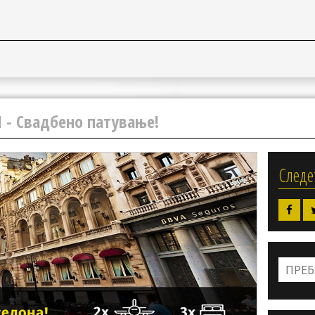
- Свадбено патување!
Следе