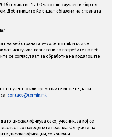
2016 година во 12:00 часот по случаен избор од
ем. Добитниците ќе бидат објавени на страната
ци
ат на веб страната www.termin.mk и кои се
бидат исклучиво користени за потребите на веб
ците се согласуваат за обработка на податоците
от на учество или промоциите можете да ги
еса:
contact@termin.mk
.
а го дисквалификува секој учесник, за кој се
огласност со наведените правила. Одлуките на
ите дисквалификации, се конечни.