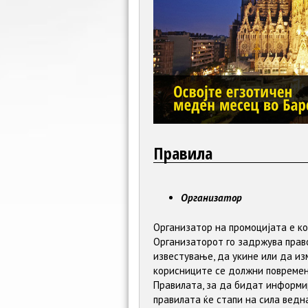
Правила
Организатор
Oрганизатор на промоцијата е ко
Организаторот го задржува прав
известување, да укине или да из
корисниците се должни повреме
Правилата, за да бидат информир
правилата ќе стапи на сила ведн