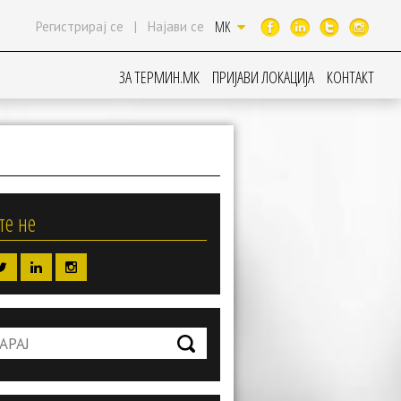
MK
Регистрирај се
|
Најави се
ЗА ТЕРМИН.МК
ПРИЈАВИ ЛОКАЦИЈА
КОНТАКТ
те не