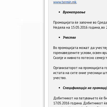
www.termin.mk
.
Времетраење
Промоцијата ќе започне во Среда
Недела на 15.05.2016 година, во 
Учество
Во промоцијата можат да учеству
горенаведените услови, освен в
Скопје и нивното потесно семејс
Организаторот на промоцијата г
истата на сите оние учесници шт
учество.
Спецификација на промоци
Добитникот на патувањето ќе би
17.05.2016 година. Добитникот ќе