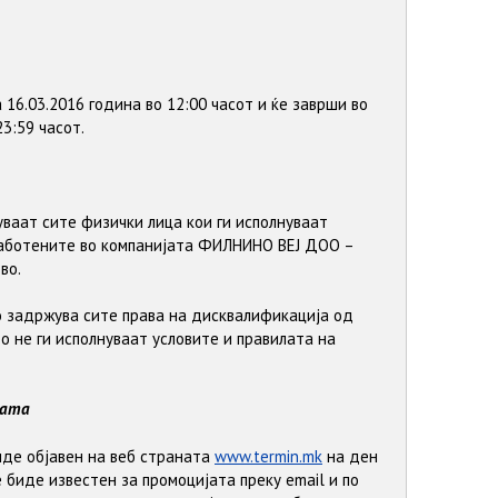
 16.03.2016 година во 12:00 часот и ќе заврши во
23:59 часот.
ваат сите физички лица кои ги исполнуваат
работените во компанијата ФИЛНИНО ВЕЈ ДОО –
тво.
о задржува сите права на дисквалификација од
о не ги исполнуваат условите и правилата на
јата
де објавен на веб страната
www.termin.mk
на ден
 биде известен за промоцијата преку email и по