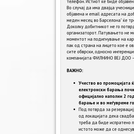
телефон. Истиот ќе биде објавен
Во случај да има двајца учесниц
објавена и email адресата на д
меден месец во Барселона” ќе тр
Доколку добитникот не го потвр
организаторот. Пaтувањето не м
моментот на подигнување на кар
пак од страна на лицето кое е о
сите обврски, односно ингеренц
компанијата ФИЛНИНО ВЕЈ ДОО – 
ВАЖНО:
Учество во промоцијата ќ
електронски барања почну
oфицијално наполни 2 го
барање и во меѓувреме го
Под потврда за резервациј
од локацијата дека свадба
треба да биде испратено 
истото може да се однесува