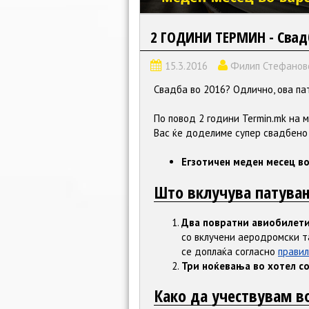
2 ГОДИНИ ТЕРМИН - Свад
15.3.2016
Филип Стефанов
Свадба во 2016? Одлично, ова п
По повод 2 години Termin.mk на 
Вас ќе доделиме супер свадбено
Егзотичен меден месец в
Што вклучува патува
Два повратни авиобилет
со вклучени аеродромски т
се доплаќа согласно
правил
Три ноќевања во хотел со
Како да учествувам в