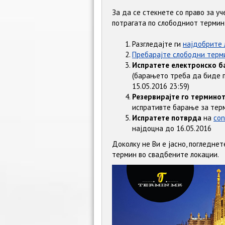
За да се стекнете со право за уч
потрагата по слободниот термин
Разгледајте ги
најдобрите 
Пребарајте слободни терм
Испратете електронско б
(барањето треба да биде п
15.05.2016 23:59)
Резервирајте го термино
испративте барање за тер
Испратете потврда
на
con
најдоцна до 16.05.2016
Доколку не Ви е јасно, погледне
термин во свадбените локации.