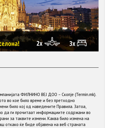
мпанијата ФИЛНИНО ВЕЈ ДОО – Скопје (Termin.mk).
ото во кое било време и без претходно
мени било кој од наведените Правила. Затоа,
но да ги прочитаат информациите содржани во
ани за таквите измени. Каква било измена на
аш откако ќе биде објавена на веб страната