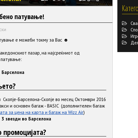
Катег
бено патување!
Сва
ски
Спо
Игр
атување е можеби токму за Вас ☻
Дело
македонскиот пазар, на најсреќниот од
 патување:
о Барселона
њето?
и
Скопје-Барселона-Скопје во месец Октомври 2016
акси и основен багаж - BASIC (дополнителен багаж
ата за цена на карта и багаж на Wizz Air
)
 3 ѕвезди во Барселона
о промоцијата?