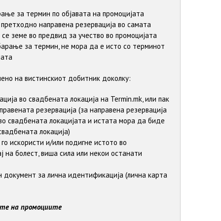
ање за термин по објавата на промоцијата
ќе претходно направена резервација во самата
 се земе во предвид за учество во промоцијата
арање за термин, не мора да е исто со терминот
јата
ено на вистинскиот добитник доколку:
ација во свадбената локација на Termin.mk, или пак
аправената резервација (за направена резервација
 во свадбената локацијата и истата мора да биде
свадбената локација)
 го искористи и/или подигне истото во
ј на болест, виша сила или некои останати
н документ за лична идентификација (лична карта
ите на промоциите