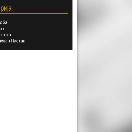
орија
дба
рт
отека
вен Настан