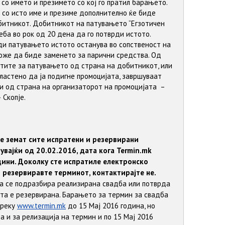
 со името и презимето со кој го пратил барањето.
и со исто име и презиме дополнително ќе биде
обитникот. Добитникот на патувањето “Егзотичен
еба во рок од 20 дена да го потврди истото.
ди патувањето истото останува во сопственост на
оже да биде заменето за парични средства. Од
тите за патувањето од страна на добитникот, или
властено да ја подигне промоцијата, завршуваат
ии од страна на организаторот на промоцијата –
Скопје.
е земат сите испратени и резервирани
вајќи од 20.02.2016, дата кога Termin.mk
дини. Доколку сте испратиле електронско
 резервиравте терминот, контактирајте не.
а се подразбира реализирана свадба или потврда
та е резервирана. Барањето за термин за свадба
преку
www.termin.mk
до 15 Мај 2016 година, но
 и за релизација на термин и по 15 Мај 2016