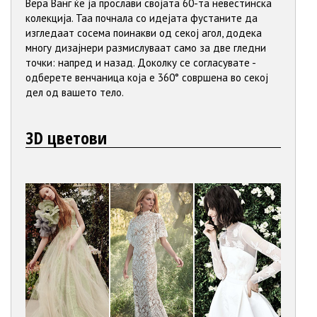
Вера Ванг ќе ја прослави својата 60-та невестинска
колекција. Таа почнала со идејата фустаните да
изгледаат сосема поинакви од секој агол, додека
многу дизајнери размислуваат само за две гледни
точки: напред и назад. Доколку се согласувате -
одберете венчаница која е 360° совршена во секој
дел од вашето тело.
3D цветови