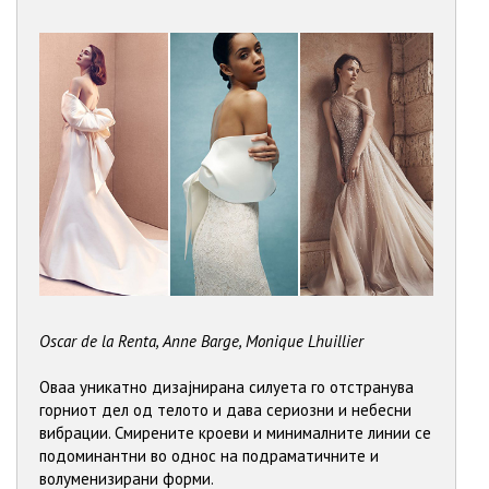
Oscar de la Renta, Anne Barge, Monique Lhuillier
Оваа уникатно дизајнирана силуета го отстранува
горниот дел од телото и дава сериозни и небесни
вибрации. Смирените кроеви и минималните линии се
подоминантни во однос на подраматичните и
волуменизирани форми.