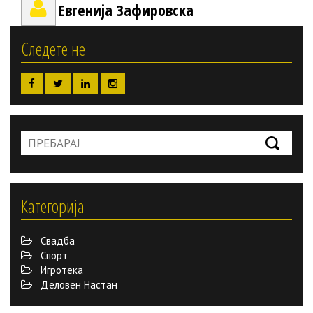
Евгенија Зафировска
Следете не
Категорија
Свадба
Спорт
Игротека
Деловен Настан