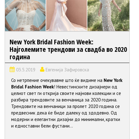
New York Bridal Fashion Week:
Најголемите трендови за свадба во 2020
година
03.5.2019
Евгенија Зафировска
Со нетрпение очекувавме што ќе видиме на
New York
Bridal Fashion Week
! Невестинските дизајнери од
целиот свет ги открија своите најнови колекции и се
разбира трендовите за венчаница за 2020 година.
Трендовите на венчаници за пролет 2020 година се
предвесник дека ќе биде далеку од здодевно. Од
модерни и елегантни дизајни до минимални, кратки
и едноставни бели фустани...