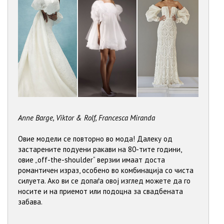
Anne Barge, Viktor & Rolf, Francesca Miranda
Овие модели се повторно во мода! Далеку од
застарените подуени ракави на 80-тите години,
овие „off-the-shoulder“ верзии имаат доста
романтичен израз, особено во комбинација со чиста
силуета. Ако ви се допаѓа овој изглед можете да го
носите и на приемот или подоцна за свадбената
забава.