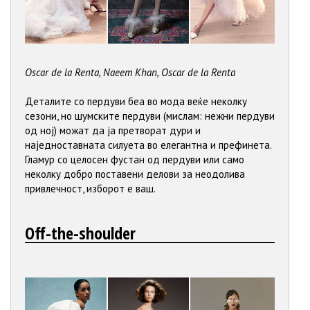
Oscar de la Renta, Naeem Khan, Oscar de la Renta
Деталите со пердуви беа во мода веќе неколку
сезони, но шумските пердуви (мислам: нежни пердуви
од ној) можат да ја претворат дури и
наједноставната силуета во елегантна и префинета.
Гламур со целосен фустан од пердуви или само
неколку добро поставени делови за неодолива
привлечност, изборот е ваш.
Off-the-shoulder