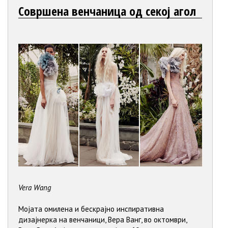
Совршена венчаница од секој агол
Vera Wang
Мојата омилена и бескрајно инспиративна
дизајнерка на венчаници, Вера Ванг, во октомври,