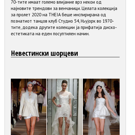
70-тите имаат големо влијание врз некои од
најновите трендови за венчаници. Целата колекција
за пролет 2020 на THEIA беше инспирирана од
познатиот танцов клуб Студио 54, Њујорк во 1970-
тите, додека другите колекции ја прифатија диско-
естетиката на еден посуптилен начин.
Невестински шорцеви