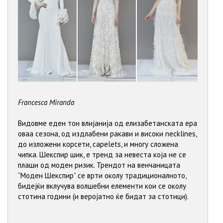
Francesca Miranda
Видовме еден тон влијанија од елизабетанската ера
оваа сезона, од издлабени ракави и високи necklines,
до изложени корсети, capelets, и многу сложена
чипка. Шекспир шик, е тренд за невеста која не се
плаши од моден ризик. Трендот на венчаницата
“Моден Шекспир” се врти околу традиционалното,
бидејќи вклучува волшебни елементи кои се околу
стотина години (и веројатно ќе бидат за стотици).