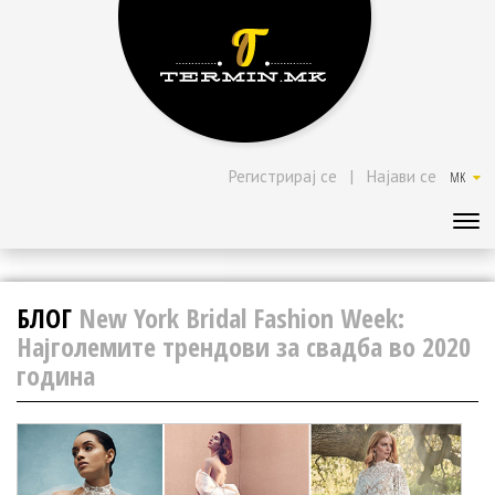
Регистрирај се
|
Најави се
MK
БЛОГ
New York Bridal Fashion Week:
Најголемите трендови за свадба во 2020
година