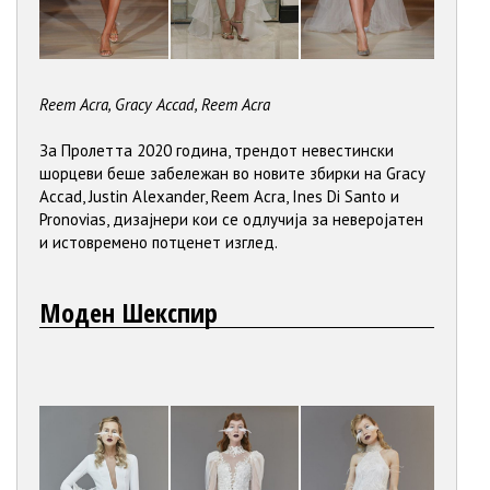
Reem Acra, Gracy Accad, Reem Acra
За Пролетта 2020 година, трендот невестински
шорцеви беше забележан во новите збирки на Gracy
Accad, Justin Alexander, Reem Acra, Ines Di Santo и
Pronovias, дизајнери кои се одлучија за неверојатен
и истовремено потценет изглед.
Моден Шекспир