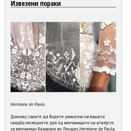
Извезeни пораки
Hermione de Paula
Доколку сакате да бидете уникатни на вашата
свадба погледнете дел од венчаниците на ателјето
за венчаници базирано во Лондон, Hermione de Paula.