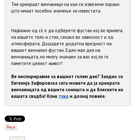
Тие креираат венчаници на кои се извезени пораки
што имаат посебно значење за невестата.
Најважно од сѐ е да одберете фустан кој ќе прилега
на вашето тело и стил, секако во зависност и од
атмосферата. Додадете додатна вредност на
вашиот венчален фустан. Еден мал дел на
венчаницата, но многу значаен за вас кој ќе го
паметите целиот живот!
Ве инспириравме за вашиот голем ден? Заедно со
Евгенија Зафировска сега можете да ја креирате
венчаницата од вашите соништа и да блеснете на
вашата свадба! Клик
тука
и дознај повеќе.