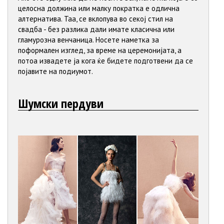
целосна должина или малку пократка е одлична
алтернатива. Таа, се вклопува во секој стил на
свадба - без разлика дали имате класична или
гламурозна венчаница. Носете наметка за
поформален изглед, за време на церемонијата, а
потоа извадете ја кога ќе бидете подготвени да се
појавите на подиумот.
Шумски пердуви