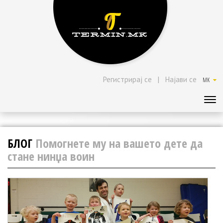
Регистрирај се
|
Најави се
MK
БЛОГ
Помогнете му на вашето дете да
стане нинџа воин