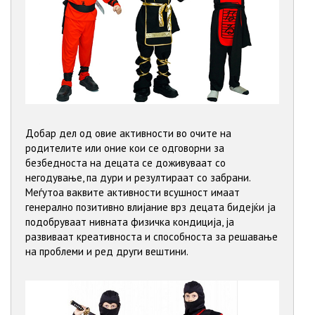
Добар дел од овие активности во очите на
родителите или оние кои се одговорни за
безбедноста на децата се доживуваат со
негодување, па дури и резултираат со забрани.
Меѓутоа ваквите активности всушност имаат
генерално позитивно влијание врз децата бидејќи ја
подобруваат нивната физичка кондиција, ја
развиваат креативноста и способноста за решавање
на проблеми и ред други вештини.