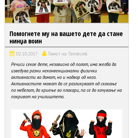
Помогнете му на вашето дете да стане
нинџа воин
02.10.2017
Тимот на Termin.mk
Речиси секое дете, независно од полот, има желба да
изведува разни неконвенционални физички
активности во домот, но и надвор од него.
Активностите можат да се разликуваат од скокање
по мебелот, до криење во плакари, па се до качување на
покривот на училиштето.