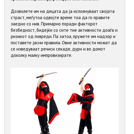
Дозволете им на децата да ја исполнуваат својата
страст, меѓутоа одвојте време тоа да го правите
заедно со нив. Примарно поради факторот
безбедност, бидејќи со сите тие активности доаѓа и
ризикот од повреди. Па затоа, пружете им надзор и
поставете јасни правила. Овие активности можат да
се изведуваат речиси секаде, дури и во домот
доколку малку импровизирате.