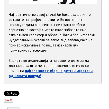
Најпрактично, во секој случај, би било ова да им го
оставите на професионалците. Во последните
неколку години овој сегмент се сфаќа особено
сериозно па постојат места каде забавата има
едукативен карактер и обратно. Голем број игротеки
нудат одлични услови за ваков вид забава, како на
пример искачување по вештачки карпи или
популарниот Ласерхант.
Ѕирнете во имагинацијата на вашето дете за да
дознаете за што мечтае, па овозможете му го со
помош на
најголемиот избор на детски игротеки
од нашата понуда!