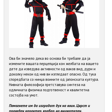
Ова би значело дека во основа би требале да ја
измените вашата перцепција кон желбата на вашето
дете да изведува активности од ваков вид, дури и
доколку некои од нив ви изгледаат опасно. Од тука
споредбата со нинџа воините од јапонската култура.
Нивната филозофија претставува синтеза на
одличната физичка подготвеност и квалитетна
состојба на умот.
Помогнете им да изградат дух на воин. Цврст и
праведен карактер, храбар, но внимателен.