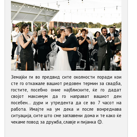
Земајќи ги во предвид сите околности поради кои
сте го откажале вашиот редовен термин за свадба,
гостите, посебно оние најблиските, ќе го дадат
својот максимум да го направат вашиот ден
посебен... дури и утредента да се во 7 часот на
работа. Имајте на ум дека и после вонреднава
ситуација, сите што сме заглавени дома и те како ќе
чекаме повод за дружба, славје и пијанка 😊.