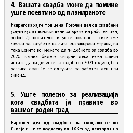
4. Вашата свадба може да помине
уште поевтино од планираното
Испреговарајте топ цена!
Поголем дел од свадбени
услуги нудат пониски цени за време на работен ден,
period. Дополнително и уште поважно – сите сме
свесни за загубите на сите инволвирани страни, па
така цените кој можете да ги добиете за свадба во
2020 година, бидете сигурни дека нема шанси
истите да ги добиете за свадба во 2021 година, без
разлика дали ќе се одлучите за работен ден, или
викенд.
5. Уште полесно за реализација
кога свадбата ја правите во
вашиот роден град
Најголем дел од свадбите на скопјани се во
Скопје и не се подалеку од 10Km oд центарот на