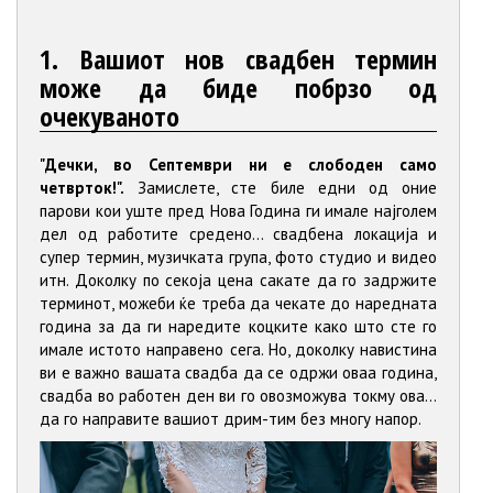
1. Вашиот нов свадбен термин
може да биде побрзо од
очекуваното
"Дечки, во Септември ни е слободен само
четврток!".
Замислете, сте биле едни од оние
парови кои уште пред Нова Година ги имале најголем
дел од работите средено... свадбена локација и
супер термин, музичката група, фото студио и видео
итн. Доколку по секоја цена сакате да го задржите
терминот, можеби ќе треба да чекате до наредната
година за да ги наредите коцките како што сте го
имале истото направено сега. Но, доколку навистина
ви е важно вашата свадба да се одржи оваа година,
свадба во работен ден ви го овозможува токму ова...
да го направите вашиот дрим-тим без многу напор.