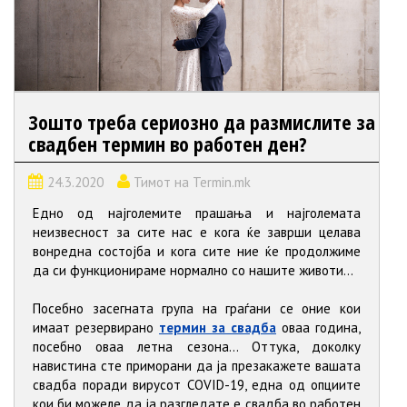
Зошто треба сериозно да размислите за
свадбен термин во работен ден?
24.3.2020
Тимот на Termin.mk
Едно од најголемите прашања и најголемата
неизвесност за сите нас е кога ќе заврши целава
вонредна состојба и кога сите ние ќе продолжиме
да си функционираме нормално со нашите животи...
Посебно засегната група на граѓани се оние кои
имаат резервирано
термин за свадба
оваа година,
посебно оваа летна сезона... Оттука, доколку
навистина сте приморани да ја презакажете вашата
свадба поради вирусот COVID-19, една од опциите
кои би можеле да ја разгледате е свадба во работен