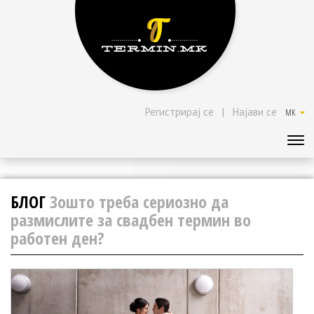
Регистрирај се
|
Најави се
MK
БЛОГ
Зошто треба сериозно да
размислите за свадбен термин во
работен ден?