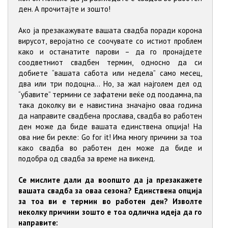
ден. А прочитајте и зошто!
Ако ја презакажувате вашата свадба поради корона
вирусот, веројатно се соочувате со истиот проблем
како и останатите парови – да го пронајдете
соодветниот свадбен термин, односно да си
добиете “вашата сабота или недела” само месец,
два или три подоцна... Но, за жал најголем дел од
“убавите” термини се зафатени веќе од поодамна, па
така доколку ви е навистина значајно оваа година
да направите свадбена прослава, свадба во работен
ден може да биде вашата единствена опција! На
ова ние би рекле: Go for it! Има многу причини за тоа
како свадба во работен ден може да биде и
подобра од свадба за време на викенд.
Се мислите дали да воопшто да ја презакажете
вашата свадба за оваа сезона? Единствена опција
за тоа ви е термин во работен ден? Изволте
неколку причини зошто е тоа одлична идеја да го
направите: