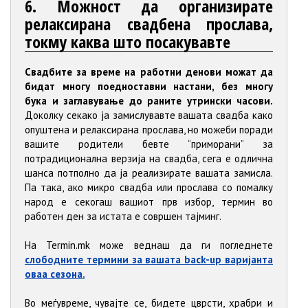
6. Можност да организирате
релаксирана свадбена прослава,
токму каква што посакувавте
Свадбите за време на работни денови можат да
бидат многу поедноставни настани, без многу
бука и заглавување до раните утрински часови.
Доколку секако ја замислувавте вашата свадба како
опуштена и релаксирана прослава, но можеби поради
вашите родители бевте “приморани” за
потрадиционална верзија на свадба, сега е одлична
шанса потполно да ја реализирате вашата замисла.
Па така, ако микро свадба или прослава со помалку
народ е секогаш вашиот прв избор, термин во
работен ден за истата е совршен тајминг.
На Termin.mk може веднаш да ги погледнете
слободните термини за вашата back-up варијантa
оваа сезона.
Во меѓувреме, чувајте се, бидете цврсти, храбри и