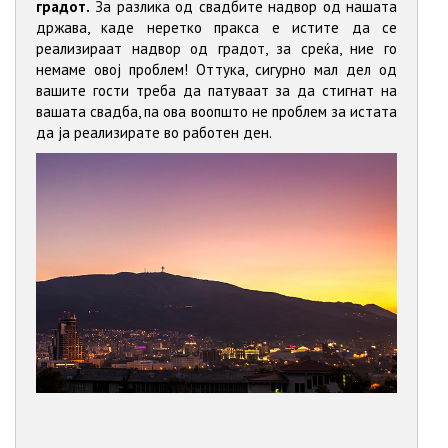
градот.
За разлика од свадбите надвор од нашата
држава, каде неретко пракса е истите да се
реализираат надвор од градот, за среќа, ние го
немаме овој проблем! Оттука, сигурно мал дел од
вашите гости треба да патуваат за да стигнат на
вашата свадба, па ова воопшто не проблем за истата
да ја реализирате во работен ден.