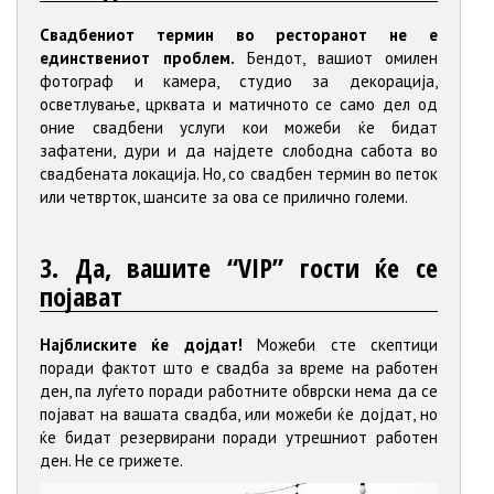
Свадбениот термин во ресторанот не е
единствениот проблем.
Бендот, вашиот омилен
фотограф и камера, студио за декорација,
осветлување, црквата и матичното се само дел од
оние свадбени услуги кои можеби ќе бидат
зафатени, дури и да најдете слободна сабота во
свадбената локација. Но, со свадбен термин во петок
или четврток, шансите за ова се прилично големи.
3. Да, вашите “VIP” гости ќе се
појават
Најблиските ќе дојдат!
Можеби сте скептици
поради фактот што е свадба за време на работен
ден, па луѓето поради работните обврски нема да се
појават на вашата свадба, или можеби ќе дојдат, но
ќе бидат резервирани поради утрешниот работен
ден. Не се грижете.