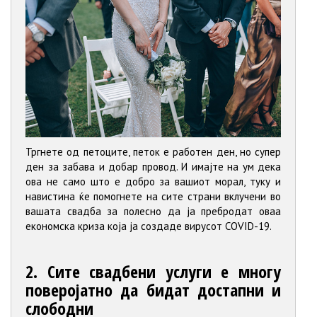
Тргнете од петоците, петок е работен ден, но супер
ден за забава и добар провод. И имајте на ум дека
ова не само што е добро за вашиот морал, туку и
навистина ќе помогнете на сите страни вклучени во
вашата свадба за полесно да ја пребродат оваа
економска криза која ја создаде вирусот COVID-19.
2. Сите свадбени услуги е многу
поверојатно да бидат достапни и
слободни