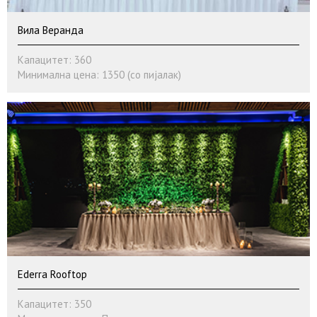
Вила Веранда
Капацитет: 360
Минимална цена: 1350 (со пијалак)
Ederra Rooftop
Капацитет: 350