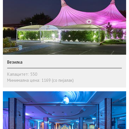
Везилка
Капацитет: 550
Минимална цена: 1169 (со пијалак)