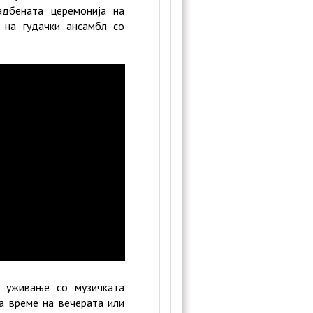
адбената церемонија на
 на гудачки ансамбл со
 уживање со музичката
за време на вечерата или