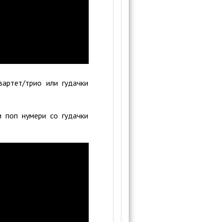
вартет/трио или гудачки
и поп нумери со гудачки