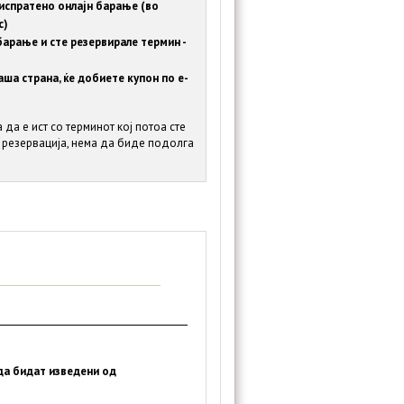
испратено онлајн барање (во
с)
барање и сте резервирале термин -
ша страна, ќе добиете купон по е-
да е ист со терминот кој потоа сте
 резервација, нема да биде подолга
да бидат изведени од