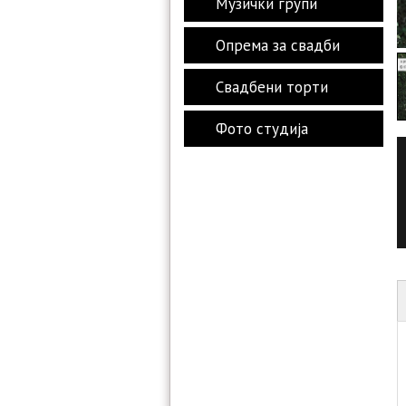
Музички групи
Опрема за свадби
Свадбени торти
Фото студиja