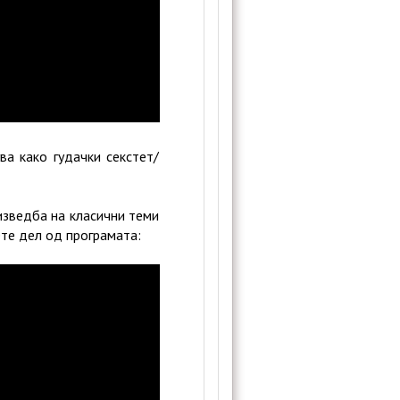
ва како гудачки секстет/
изведба на класични теми
ете дел од програмата: