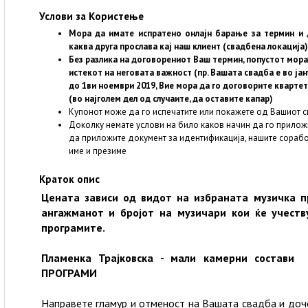
Услови за Користење
Мора да имате испратено онлајн барање за термин и 
каква друга прослава кај наш клиент (свадбена локација)
Без разлика на договорениот Ваш термин, попустот мора
истекот на неговата важност (пр. Вашата свадба е во јан
до 1ви ноември 2019, Вие мора да го договорите кварте
(во најголем дел од случаите, да оставите капар)
Купонот може да го испечатите или покажете од Вашиот с
Доколку немате услови на било каков начин да го прилож
да приложите документ за идентификација, нашите сорабо
име и презиме
Краток опис
Цената зависи од видот на избраната музичка п
ангажманот и бројот на музичари кои ќе учеств
програмите.
Пламенка Трајковска - мали камерни состав
ПРОГРАМИ
Направете гламур и отменост на Вашата свадба и доче