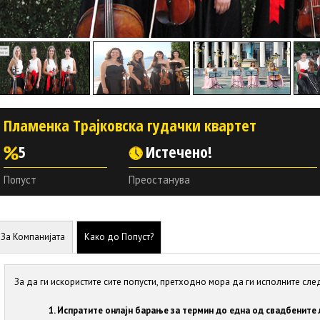
Пламенка Трајковска гудачки квартет
5
Истечено!
Попуст
Преостанува
За Компанијата
Како до Попуст?
За да ги искористите сите попусти, претходно мора да ги исполните сле
Испратите онлајн барање за термин до една од свадбените 