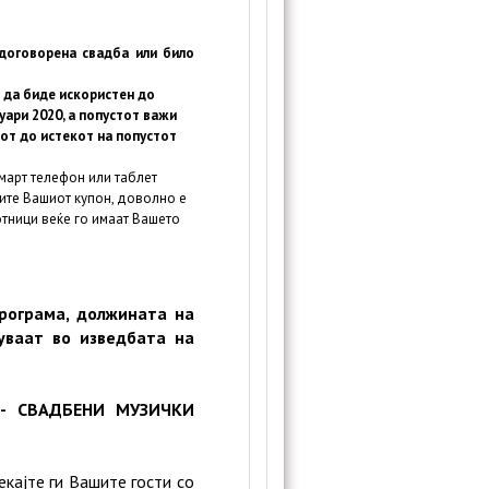
договорена свадба или било
 да биде искористен до
уари 2020, а попустот важи
тот до истекот на попустот
март телефон или таблет
ите Вашиот купон, доволно е
тници веќе го имаат Вашето
рограма, должината на
уваат во изведбата на
и - СВАДБЕНИ МУЗИЧКИ
кајте ги Вашите гости со