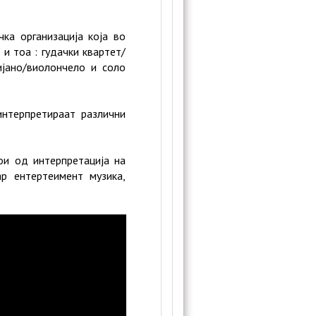
ка организација која во
и тоа : гудачки квартет/
ијано/виолончело и соло
нтерпретираат различни
тои од интерпретација на
р ентертеимент музика,