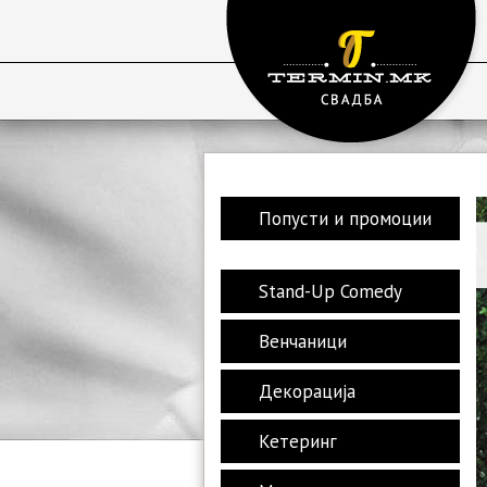
Попусти и промоции
Stand-Up Comedy
Венчаници
Декорација
Кетеринг