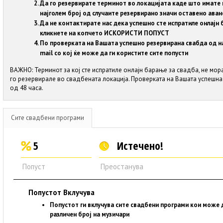
Да го резервирате терминот во локацијата каде што имате 
најголем број од случаите резервирано значи оставено аван
Да не контактирате нас дека успешно сте испратиле онлајн 
кликнете на копчето ИСКОРИСТИ ПОПУСТ
По проверката на Вашата успешно резервирана свабда од на
mail со кој ќе може да ги користите сите попусти
ВАЖНО: Терминот за кој сте испратиле онлајн барање за свадба, не мора 
го резервирале во свадбената локација. Проверката на Вашата успешна
од 48 часа.
Сите свадбени програми
5
Истечено!
Попуст
Преостанува
Попустот Вклучува
Попустот ги вклучува сите свадбени програми кои може 
различен број на музичари