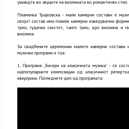
уживајте во звуците на виолината во романтичен стил.
Пламенка Трајковска - мали камерни состави е музич
својот состав има повеќе камерни изведувачни форми 
трио, гудачки секстет, танго трио, дуо виолина и п
виолина.
За свадбените церемонии малите камерни состави и
музички програми и тоа:
1. Програма „Бисери на класичната музика“ - се сос
најпопуларните композиции од класичниот репертоа
евергрини. Погледнете дел од програмата: