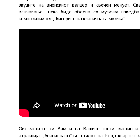
звуците на виенскиот валцер и свечен менует. Св
венчавање нека биде обоена со музичка изведба
композиции од ,,Бисерите на класичната музика”.
Овозможете си Вам и на Вашите гости вистинско
атракција ,,Апасионато” во стилот на Бонд квартет 