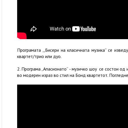
Програмата ,,Бисери на класичната музика” се изведу
квартет/трио или дуо.
2. Програма „Апасионато“ - музичко шоу се состои од 
во модерен израз во стил на Бонд квартетот. Погледн