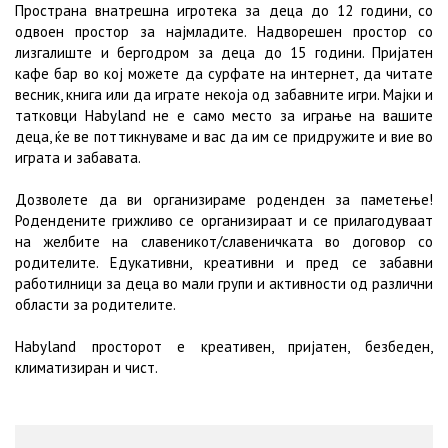
Пространа внатрешна игротека за деца до 12 години, со
одвоен простор за најмладите. Надворешен простор со
лизгалиште и бергодром за деца до 15 години. Пријатен
кафе бар во кој можете да сурфате на интернет, да читате
весник, книга или да играте некоја од забавните игри. Мајки и
татковци Habyland не е само место за играње на вашите
деца, ќе ве поттикнуваме и вас да им се придружите и вие во
играта и забавата.
Дозволете да ви организираме роденден за паметење!
Родендените грижливо се организираат и се прилагодуваат
на желбите на славеникот/славеничката во договор со
родителите. Едукативни, креативни и пред се забавни
работилници за деца во мали групи и активности од различни
области за родителите.
Habyland просторот е креативен, пријатен, безбеден,
климатизиран и чист.