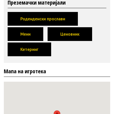
Преземачки материјали
Роденденски прослави
Мени
Ценовник
Кетеринг
Мапа на игротека