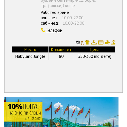
бул. 8ми Септември-СЦ Борис
Трајковски, Скопје
Работно време
пон - пет:
10.00-22.00
саб - нед:
10.00-22.00
Телефон
Место
Капацитет
Цена
Habyland Jungle
80
350/360 (по дете)