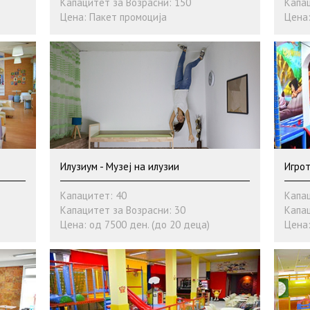
Капацитет за Возрасни: 150
Капац
Цена: Пакет промоција
Цена:
Илузиум - Музеј на илузии
Игрот
Капацитет: 40
Капац
Капацитет за Возрасни: 30
Капац
Цена: од 7500 ден. (до 20 деца)
Цена: