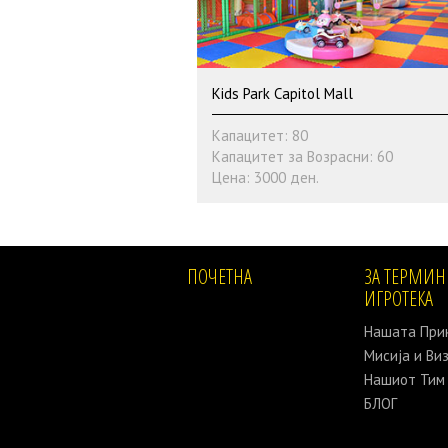
Kids Park Capitol Mall
Капацитет: 80
Капацитет за Возрасни: 60
Цена: 3000 ден.
ПОЧЕТНА
ЗА ТЕРМИН 
ИГРОТЕКА
Нашата При
Мисија и Виз
Нашиот Тим
БЛОГ