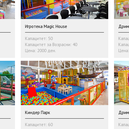
Игротека Magic House
Дрим
Капацитет: 50
Капац
Капацитет за Возрасни: 40
Капац
Цена: 2000 ден.
Цена:
Киндер Парк
Дрим
Капацитет: 60
Капац