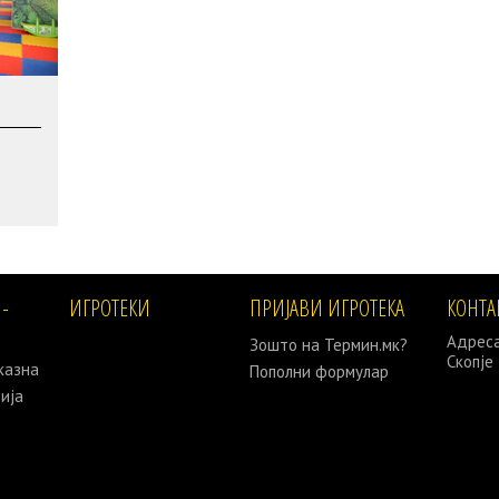
-
ИГРОТЕКИ
ПРИЈАВИ ИГРОТЕКА
КОНТА
Адреса
Зошто на Термин.мк?
Скопје
казна
Пополни формулар
ија