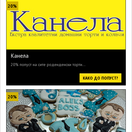
20%
Канела
20% попуст на сите роденденски торти...
КАКО ДО ПОПУСТ?
20%