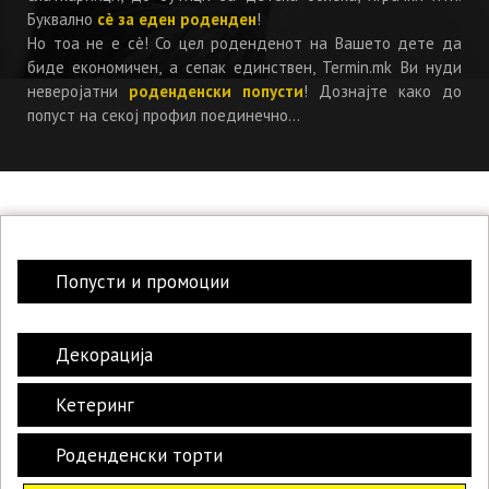
Буквално
сè за еден роденден
!
Но тоа не е сè! Со цел роденденот на Вашето дете да
биде економичен, а сепак единствен, Termin.mk Ви нуди
неверојатни
роденденски попусти
! Дознајте како до
попуст на секој профил поединечно...
Попусти и промоции
Декорација
Кетеринг
Роденденски торти