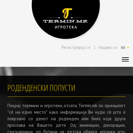
Регистрирај се
|
Најави се
MK
РОДЕНДЕНСКИ ПОПУСТИ
Покрај термини и игротеки, отсега Termin.mk по принципот
"сè на едно место" како информација Ви нуди сè што е
поврзано со денот на роденден или било која друга
прослава на Вашето дете. Од анимации, декорации,
слаткарници, до бутици за детска облека, играчки итн.