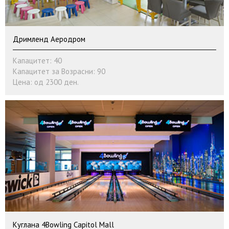
Дримленд Аеродром
Капацитет: 40
Капацитет за Возрасни: 90
Цена: од 2300 ден.
Куглана 4Bowling Capitol Mall