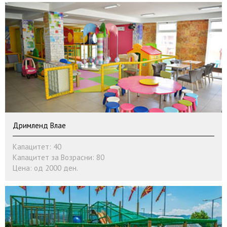
Дримленд Влае
Капацитет: 40
Капацитет за Возрасни: 80
Цена: од 2000 ден.