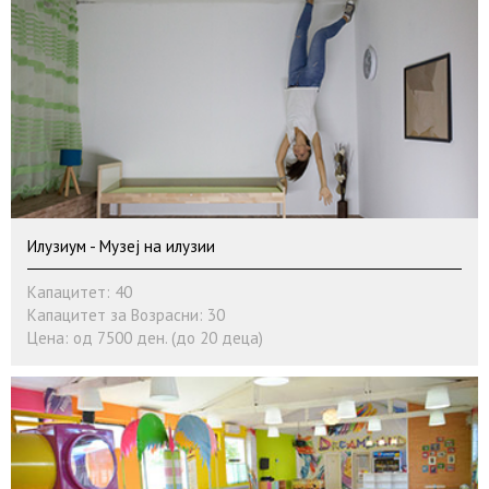
Илузиум - Музеј на илузии
Капацитет: 40
Капацитет за Возрасни: 30
Цена: од 7500 ден. (до 20 деца)