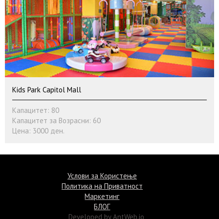
Kids Park Capitol Mall
Капацитет: 80
Капацитет за Возрасни: 60
Цена: 3000 ден.
©Termin.mk 2015
Услови за Користење
Политика на Приватност
Маркетинг
БЛОГ
Developed by AntWeb.io