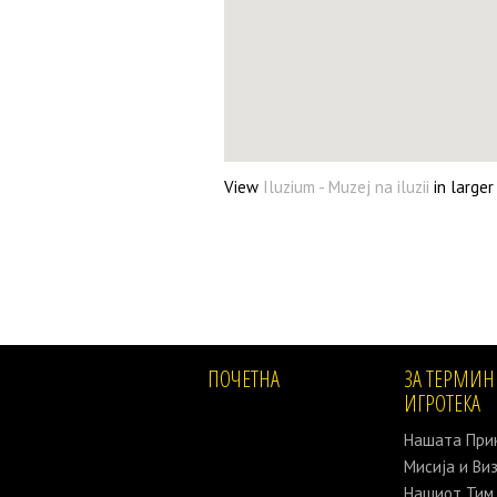
View
Iluzium - Muzej na iluzii
in large
ПОЧЕТНА
ЗА ТЕРМИН 
ИГРОТЕКА
Нашата При
Мисија и Виз
Нашиот Тим