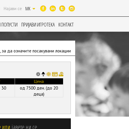
MK
|
Најави се
 ПОПУСТИ
ПРИЈАВИ ИГРОТЕКА
КОНТАКТ
, за да означите посакувани локации
т
Цена
 30
од 7500 ден. (до 20
деца)
е или
јавете ни се