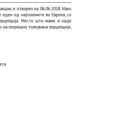
акции, е отворен на 06.06.2018. Иако
 еден од најголемите во Европа, со
перцепција. Место што мами и каде
о на погрешно толкувана перцепција,
ата