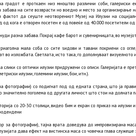
на градот е проткаен низ мноштво различни соби, галериски е
 забава на сите возврасти но воедно и место за организирање н
и фактот да сеуште неотворениот Музеј на Илузии на социјал
д од кога е отворен посетен е од повеќе од 40.000 посетители од
нуди разна забава. Покрај кафе барот и сувенирницата, во музејот
триаголна мала соба со сите ѕидови и тавани покриени со огл
т во изложбата. Светлата, исто така, го дополнуваат визуелното и
а слики со оптички илузии придружени со описи. Галеријата е пре
триски илузии, големини илузии, бои, итн.).
за фотографии) со подигнат под од едната страна, што ја прави 
ко значително поголема од другата личност што стои на долната 
торија со 20-30 столици, видео бим и екран со приказ на илузии 
 родендени
тор за фотографии), тајна врата доведува до импровизирана маса
лузијата дава ефект на вистинска маса со човечка глава служеше 