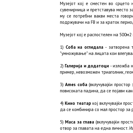
Музејот кој е сместен во срцето 
сувенирница и претставува место за
му се потребни вакви места говор
подржувачи на FB и за краток перио
Музејот кој е распостелен на 500м2 
1)
Соба на огледала
- затворена 
"умножување" на лицата кои влегуваа
2)
Галерија и додатоци
- изложба н
пример, невозможен триаголник, геоме
3)
Ames соба
(вклучувајќи простор 
повисоката падина, да се појави ка
4)
Кино театар
кој вклучувајќи прос
да се комбинира со мал простор за
5)
Маса за глава
(вклучувајќи прос
отвор за главата на една личност. И