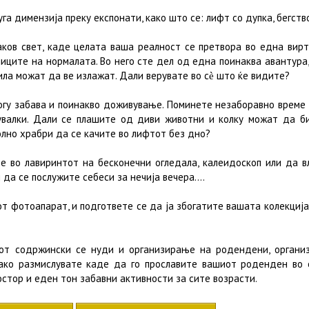
га димензија преку експонати, како што се: лифт со дупка, бегство
аков свет, каде целата ваша реалност се претвора во една вирт
иците на нормалата. Во него сте дел од една поинаква авантура
ла можат да ве излажат. Дали верувате во сѐ што ќе видите?
ногу забава и поинакво доживување. Поминете незаборавно време 
увалки. Дали се плашите од диви животни и колку можат да б
лно храбри да се качите во лифтот без дно?
е во лавиринтот на бесконечни огледала, калеидоскоп или да в
 да се послужите себеси за нечија вечера….
т фотоапарат, и подгответе се да ја збогатите вашата колекциј
от содржински се нуди и организирање на родендени, организ
ако размислувате каде да го прославите вашиот роденден во 
остор и еден тон забавни активности за сите возрасти.