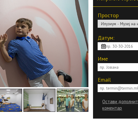
Простор
Датум:
Име
Email
Остави дополни
коментар