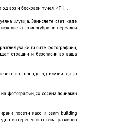
 од воз и бескраен тунел. ИТН...
уелна илузија. Замислете свет каде
, исполнета со многубројни нереални
разгледувајќи ги сите фотографиии,
идат страшни и безопасни во ваша
лезете во торнадо од илузии, да ја
а на фотографии, со сосема поинакви
ирани посети како и team building
еден интересен и сосема различен