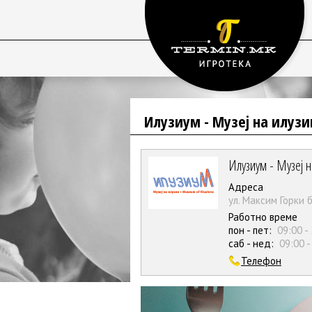
Илузиум - Музеј на илузи
Илузиум - Музеј н
Адреса
ул. Максим Горки б
Работно време
пон - пет:
09:00 -
саб - нед:
09:00 -
Телефон