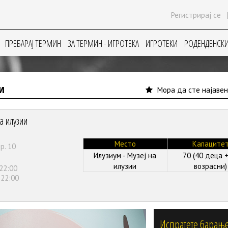
Регистрирај се
ПРЕБАРАЈ ТЕРМИН
ЗА ТЕРМИН - ИГРОТЕКА
ИГРОТЕКИ
РОДЕНДЕНСКИ
и
Мора да сте најавен
а илузии
Место
Капаците
р. 10
Илузиум - Музеј на
70 (40 деца +
илузии
возрасни)
 22:00
 22:00
Испратете барањ