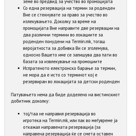
земе во предвид за учество во промоцијата
Со една резервација на термин за роденден
Вие се стекнувате за право за учество во
излекувањето. Доколку за време на
промоцијата Вие направите две резервации на
два различни термини во локациите за
роденден понудени на Termin.mk, тогаш
веројатноста за добивка Ви се зголемува,
односно Вашето име се запишува два пати во
базата за извлекување на промоциите
Испратеното електронско барање за термин,
не мора да е исто со терминот кој е
резервиран во локацијата за детски роденден
Патувањето нема да биде доделено на вистинскиот
добитник доколку:
тој/таа не направил резервација во
игротека на Termin.mk, или пак во меѓувреме ја
откажал направената резервација (за
направена резервација ќе се смета оставен