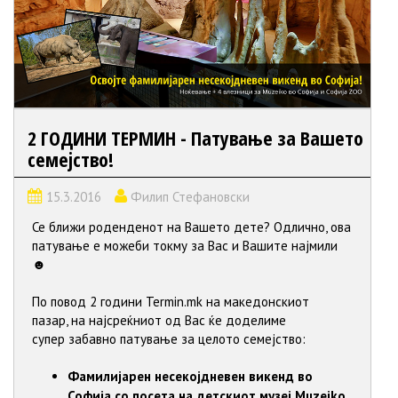
2 ГОДИНИ ТЕРМИН - Патување за Вашето
семејство!
15.3.2016
Филип Стефановски
Се ближи роденденот на Вашето дете? Одлично, ова
патување е можеби токму за Вас и Вашите најмили
☻
По повод 2 години Termin.mk на македонскиот
пазар, на најсреќниот од Вас ќе доделиме
супер забавно патување за целото семејство:
Фамилијарен несекојдневен викенд во
Софија со посета на детскиот музеј Muzeiko