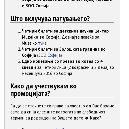
и ЗОО Софија
Што вклучува патувањето?
Четири билети за детскиот научен центар
Muzeiko во Софија.
Дознајте повеќе за
Muzeiko
тука
Четири билети за Золошката градина во
Софија
(ЗОО Софија)
Едно ноќевање со превоз во хотел со 4
ѕвезди
за четири лица (2 возрасни и 2 деца) во
месец Јули 2016 во Софија
Како да учествувам во
промоцијата?
За да се стекнете со право за учество од Вас бараме
само да си ја олесните потрагата по слободниот
термин за роденден на Вашето дете ☻ Како?