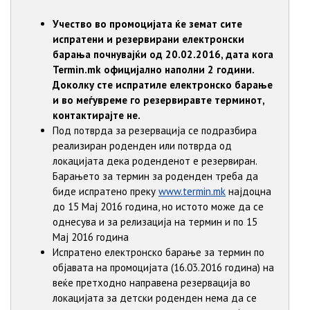
Учество во промоцијата ќе земат сите
испратени и резервирани електронски
барања почнувајќи од 20.02.2016, дата кога
Termin.mk oфицијално наполни 2 години.
Доколку сте испратиле електронско барање
и во меѓувреме го резервиравте терминот,
контактирајте не.
Под потврда за резервација се подразбира
реализиран роденден или потврда од
локацијата дека роденденот е резервиран.
Барањето за термин за роденден треба да
биде испратено преку
www.termin.mk
најдоцна
до 15 Мај 2016 година, но истото може да се
однесува и за релизација на термин и по 15
Мај 2016 година
Испратено електронско барање за термин по
објавата на промоцијата (16.03.2016 година) на
веќе претходно направена резервација во
локацијата за детски роденден нема да се