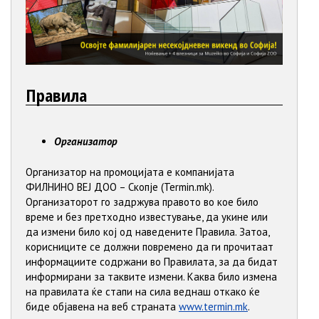
Правила
Организатор
Oрганизатор на промоцијата е компанијата
ФИЛНИНО ВЕЈ ДОО – Скопје (Termin.mk).
Организаторот го задржува правото во кое било
време и без претходно известување, да укине или
да измени било кој од наведените Правила. Затоа,
корисниците се должни повремено да ги прочитаат
информациите содржани во Правилата, за да бидат
информирани за таквите измени. Каква било измена
на правилата ќе стапи на сила веднаш откако ќе
биде објавена на веб страната
www.termin.mk
.