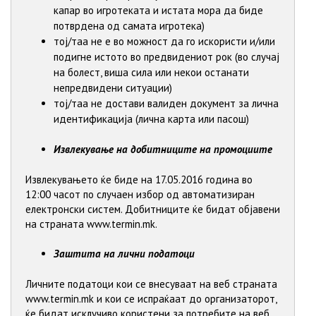
капар во игротеката и истата мора да биде
потврдена од самата игротека)
тој/таа не е во можност да го искористи и/или
подигне истото во предвидениот рок (во случај
на болест, виша сила или некои останати
непредвидени ситуации)
тој/таа не достави валиден документ за лична
идентификација (лична карта или пасош)
Извлекување на добитниците на промоциите
Извлекувањето ќе биде на 17.05.2016 година во
12:00 часот по случаен избор од автоматизиран
електронски систем. Добитниците ќе бидат објавени
на страната www.termin.mk.
Заштита на лични податоци
Личните податоци кои се внесуваат на веб страната
www.termin.mk и кои се испраќаат до организаторот,
ќе бидат исклучиво користени за потребите на веб