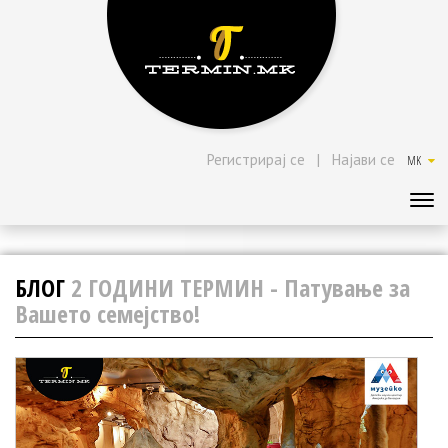
Регистрирај се
|
Најави се
MK
БЛОГ
2 ГОДИНИ ТЕРМИН - Патување за
Вашето семејство!