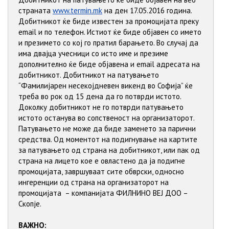
страната
www.termin.mk
на ден 17.05.2016 година.
Добитникот ќе биде известен за промоцијата преку
email и по телефон. Истиот ќе биде објавен со името
и презимето со кој го пратил барањето. Во случај да
има двајца учесници со исто име и презиме
дополнително ќе биде објавена и email адресата на
добитникот. Добитникот на патувањето
“Фамилијарен несекојдневен викенд во Софија” ќе
треба во рок од 15 дена да го потврди истото.
Доколку добитникот не го потврди патувањето
истото останува во сопственост на организаторот.
Пaтувањето не може да биде заменето за парични
средства. Од моментот на подигнување на картите
за патувањето од страна на добитникот, или пак од
страна на лицето кое е овластено да ја подигне
промоцијата, завршуваат сите обврски, односно
ингеренции од страна на организаторот на
промоцијата – компанијата ФИЛНИНО ВЕЈ ДОО –
Скопје.
ВАЖНО: