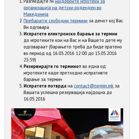
Разгледајте ги
најдобрите игротеки за
организација на детски роденден во
Македонија
Пребарајте слободни термини
за денот кој Вас
Ви одговара
Испратете електронско барање за термин
до игротеките кои на Вас и на Вашето дете му
одговараат (барањето треба да биде пратено
во период од 16.03.2016 12:00 до 15.05.2016
23:59)
Резервирајте го терминот
во една од
игротеките каде претходно испративте
барање за термин
Испратете потврда
на
contact@termin.mk
за
Вашата успешна резервација најдоцна до
16.05.2016