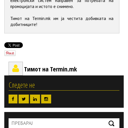
електронски систем направен за потребата на
промоцијата и истото е снимено.
Тимот на Termin.mk им ја честита добивката на
добитниците!
Тимот на Termin.mk
Следете не