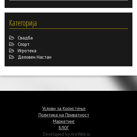
Категорија
Свадба
Спорт
Игротека
Деловен Настан
©Termin.mk 2015
Услови за Користење
Политика на Приватност
Маркетинг
БЛОГ
Developed by AntWeb.io