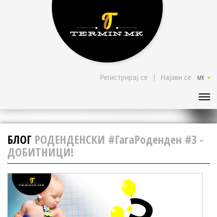
Регистрирај се
|
Најави се
MK
БЛОГ
РОДЕНДЕНСКИ #ГагаРоденден #3 -
ДОБИТНИЦИ!