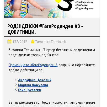
РОДЕНДЕНСКИ #ГагаРоденден #3 -
ДОБИТНИЦИ!
13.3.2017
Тимот на Termin.mk
3 години Термин.мк - 3 супер бесплатни родендени и
роденденски торти од Канела!
Промоцијата #ГагаРоденден 3
заврши, а најсреќните
тројца добитници се:
Андријана Цоковиќ
Марина Фасулева
Ѓоко Груевски
За извлекувањето беше користен автоматизиран