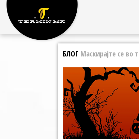
БЛОГ
Маскирајте се во 