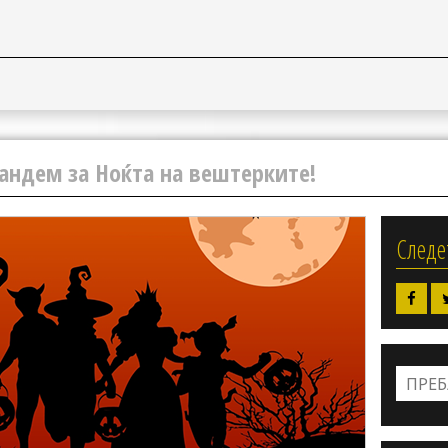
тандем за Ноќта на вештерките!
Следе