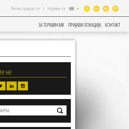
MK
Регистрирај се
|
Најави се
ЗА ТЕРМИН.МК
ПРИЈАВИ ЛОКАЦИЈА
КОНТАКТ
те не