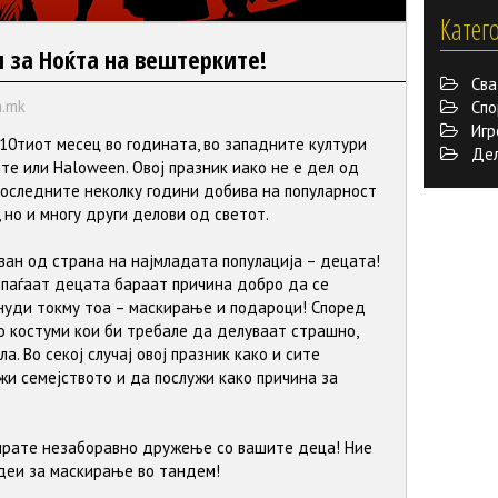
Катег
 за Ноќта на вештерките!
Сва
n.mk
Спо
Игр
 10тиот месец во годината, во западните култури
Дело
те или Haloween. Овој празник иако не е дел од
последните неколку години добива на популарност
 но и многу други делови од светот.
уван од страна на најмладата популација – децата!
рипаѓаат децата бараат причина добро да се
о нуди токму тоа – маскирање и подароци! Според
о костуми кои би требале да делуваат страшно,
а. Во секој случај овој празник како и сите
жи семејството и да послужи како причина за
ирате незаборавно дружење со вашите деца! Ние
деи за маскирање во тандем!