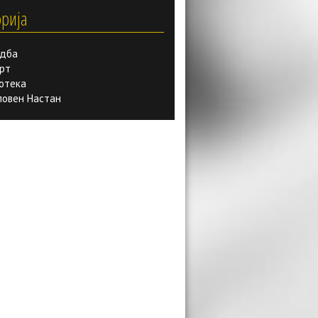
орија
дба
рт
отека
вен Настан