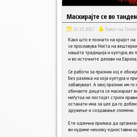
Маскирајте се во тандем
25.10.2017
Тимот на Termi
Како што е познато на крајот на
се прославува Ноќта на вештерки
нашата традиција и култура, во 
и во источните делови на Европа,
Се работи за празник кој е обож
Без разлика на која култура и п
забавуваат. А овој празник им г
обичаите децата се маскираат в
меѓутоа не постојат строги правил
останати има за цел да го добли
дружење и создавање спомени.
Ете одлична прилика да организ
ви нудиме неколку едноставни и