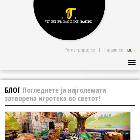
Регистрирај се
|
Најави се
MK
БЛОГ
Погледнете ја најголемата
затворена игротека во светот!