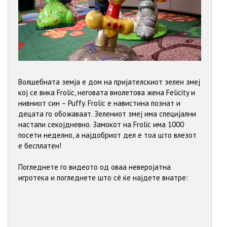
Волшебната земја е дом на пријателскиот зелен змеј
кој се вика Frolic, неговата виолетова жена Felicity и
нивниот син – Puffy. Frolic е навистина познат и
децата го обожаваат. Зелениот змеј има специјални
настапи секојдневно. Замокот на Frolic има 1000
посети неделно, а најдобриот дел е тоа што влезот
е бесплатен!
Погледнете го видеото од оваа неверојатна
игротека и погледнете што сè ќе најдете внатре: