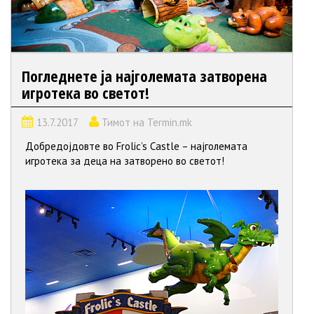
Погледнете ја најголемата затворена
игротека во светот!
13.7.2017
Тимот на Termin.mk
Добредојдовте во Frolic’s Castle – најголемата
игротека за деца на затворено во светот!