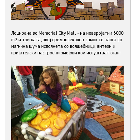
Лоцирана во Memorial City Mall –на неверојатни 3000
m2 и три ката, овој средновековен замок се наоѓа во
магична шума исполнета со волшебници, витези и
пријателски настроени змејови кои испуштаат оган!