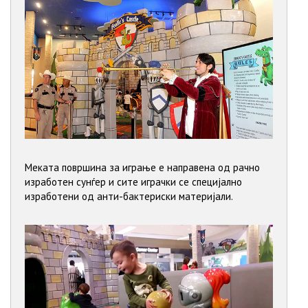
Меката површина за играње е направена од рачно
изработен сунѓер и сите играчки се специјално
изработени од анти-бактериски материјали.