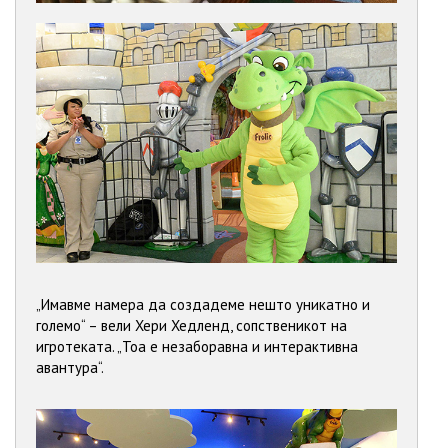
„Имавме намера да создадеме нешто уникатно и
големо“ – вели Хери Хедленд, сопственикот на
игротеката. „Тоа е незаборавна и интерактивна
авантура“.