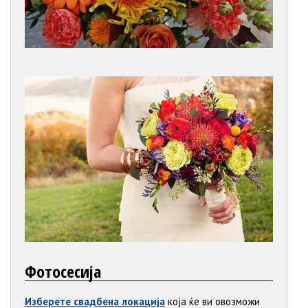
Фотосесија
Изберете свадбена локација
која ќе ви овозможи