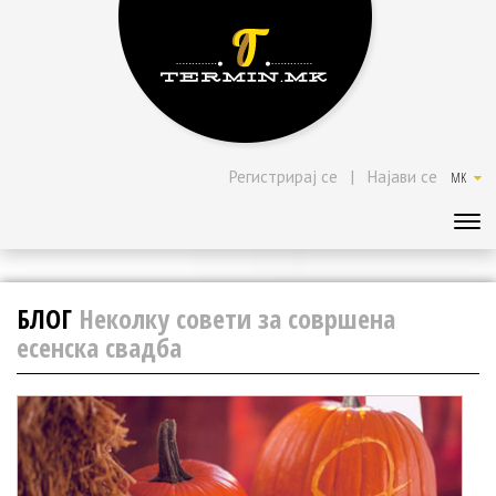
Регистрирај се
|
Најави се
MK
БЛОГ
Неколку совети за совршена
есенска свадба