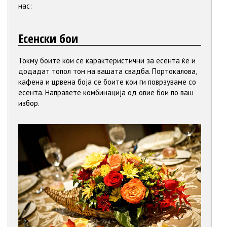
нас:
Есенски бои
Токму боите кои се карактеристични за есента ќе и
додадат топол тон на вашата свадба. Портокалова,
кафена и црвена боја се боите кои ги поврзуваме со
есента. Направете комбинација од овие бои по ваш
избор.