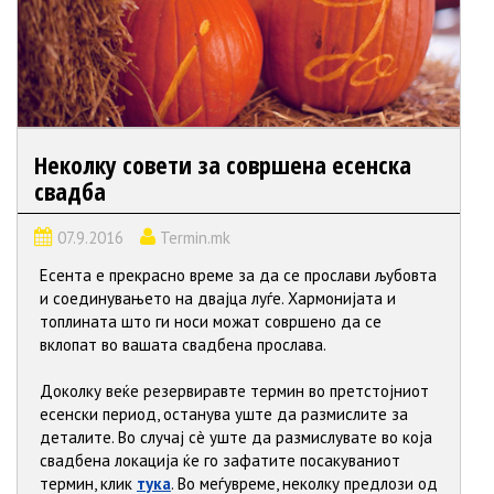
Неколку совети за совршена есенска
свадба
07.9.2016
Termin.mk
Есента е прекрасно време за да се прослави љубовта
и соединувањето на двајца луѓе. Хармонијата и
топлината што ги носи можат совршено да се
вклопат во вашата свадбена прослава.
Доколку веќе резервиравте термин во претстојниот
есенски период, останува уште да размислите за
деталите. Во случај сè уште да размислувате во која
свадбена локација ќе го зафатите посакуваниот
термин, клик
тука
. Во меѓувреме, неколку предлози од