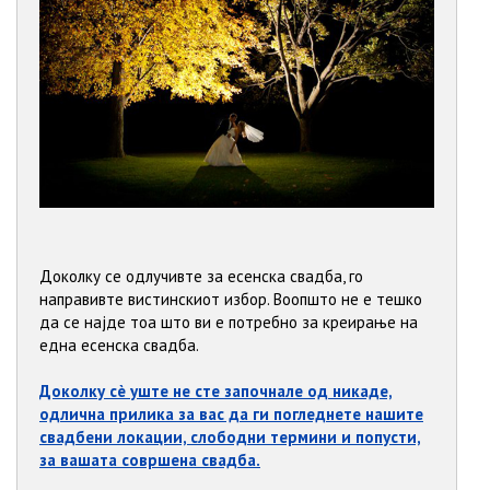
Доколку се одлучивте за есенска свадба, го
направивте вистинскиот избор. Воопшто не е тешко
да се најде тоа што ви е потребно за креирање на
една есенска свадба.
Доколку сè уште не сте започнале од никаде,
одлична прилика за вас да ги погледнете нашите
свадбени локации, слободни термини и попусти,
за вашата совршена свадба.