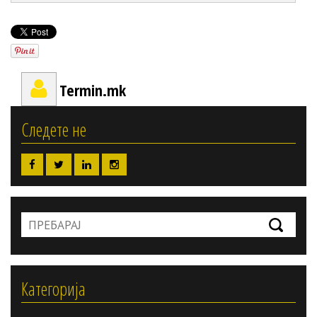
Termin.mk
Следете не
Категорија