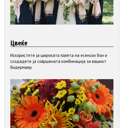
Цвеќе
Искористете ја широката палета на есенски бои и
создадете ја совршената комбинација за вашиот
бидермаер.