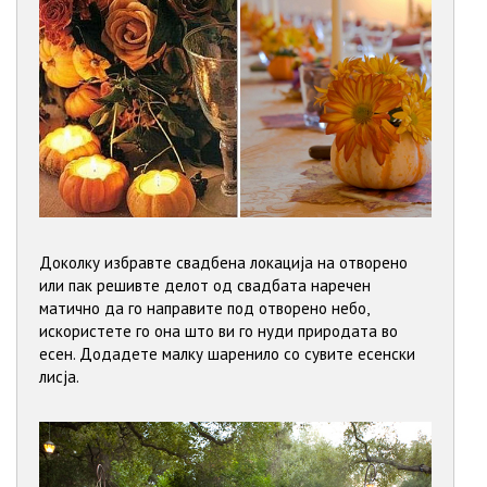
Доколку избравте свадбена локација на отворено
или пак решивте делот од свадбата наречен
матично да го направите под отворено небо,
искористете го она што ви го нуди природата во
есен. Додадете малку шаренило со сувите есенски
лисја.