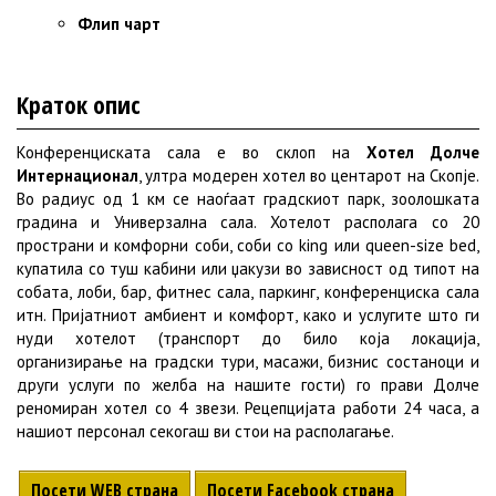
Флип чарт
Краток опис
Конференциската сала е во склоп на
Хотел Долче
Интернационал
, ултра модерен хотел во центарот на Скопје.
Во радиус од 1 км се наоѓаат градскиот парк, зоолошката
градина и Универзална сала. Хотелот располага со 20
пространи и комфорни соби, соби со king или queen-size bed,
купатила со туш кабини или џакузи во зависност од типот на
собата, лоби, бар, фитнес сала, паркинг, конференциска сала
итн. Пријатниот амбиент и комфорт, како и услугите што ги
нуди хотелот (транспорт до било која локација,
организирање на градски тури, масажи, бизнис состаноци и
други услуги по желба на нашите гости) го прави Долче
реномиран хотел со 4 звези. Рецепцијата работи 24 часа, а
нашиот персонал секогаш ви стои на располагање.
Посети WEB страна
Посети Facebook страна