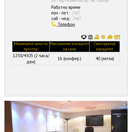
ул. Партизанска бр. 48, Скопје
Работно време
пон - пет:
24/7
саб - нед:
24/7
Телефон
Минимална цена по
Максимален капацитет
Сместувачки
простор
на сала
капацитет
1230/4305 (2 часа/
16 (конфер.)
40 (легла)
ден)