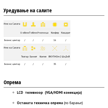
Уредување на салите
Име на Салата
U-облик
T-облик
Училница
Конфер
Квадрат
Бизнис центар
/
/
/
16
/
Име на Салата
Театар
Банкет
Коктел
ВКУПНОm2
ШxДxВ
Бизнис центар
/
/
/
35
/
Опрема
LCD телевизор
(VGA/HDMI конекција)
Останата техничка опрема
(по барање)