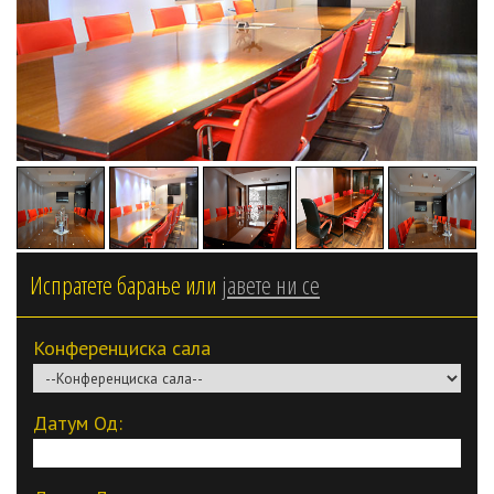
Испратете барање или
јавете ни се
Конференциска сала
Датум Од: