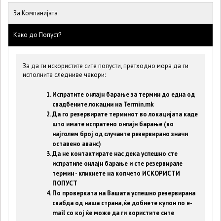
За Компанијата
Како до Попуст?
За да ги искористите сите попусти, претходно мора да ги
исполните следниве чекори:
Испратите онлајн барање за термин до една од
свадбените локации на Termin.mk
Да го резервирате терминот во локацијата каде
што имате испратено онлајн барање (во
најголем број од случаите резервирано значи
оставено аванс)
Да не контактирате нас дека успешно сте
испратиле онлајн барање и сте резервирале
термин - кликнете на копчето ИСКОРИСТИ
ПОПУСТ
По проверката на Вашата успешно резервирана
свабда од наша страна, ќе добиете купон по е-
mail со кој ќе може да ги користите сите