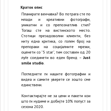
Краток опис
Планирате венчавка? Во потрага сте по
млади и креативни фотографи,
уникатни и со препознатлив стил?
Тогаш сте на вистинското место.
Стотици презадоволни клиенти, без
ниту една критика, со голем број на
препораки на социјалните мрежи,
оценети со ”5 star”, тим составен од 20
луѓе соединети во еден бренд –
Just
smile studio
.
Погледнете ги нашите фотографии и
видеа и самите уверете се зошто сме
единствени.
Контактирајте не за цени и пакети кои
што ги нудиме и добијте 10% попуст за
сезона 2020.