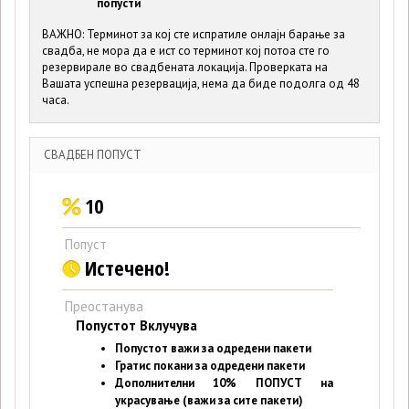
попусти
ВАЖНО: Терминот за кој сте испратиле онлајн барање за
свадба, не мора да е ист со терминот кој потоа сте го
резервирале во свадбената локација. Проверката на
Вашата успешна резервација, нема да биде подолга од 48
часа.
СВАДБЕН ПОПУСТ
10
Попуст
Истечено!
Преостанува
Попустот Вклучува
Попустот важи за одредени пакети
Гратис покани за одредени пакети
Дополнителни 10% ПОПУСТ на
украсување (важи за сите пакети)