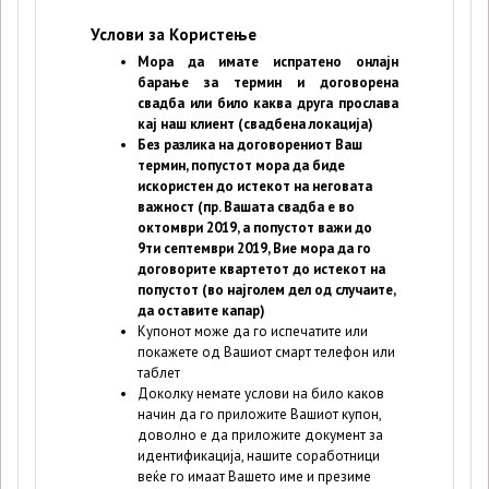
Услови за Користење
Мора да имате испратено онлајн
барање за термин и договорена
свадба или било каква друга прослава
кај наш клиент (свадбена локација)
Без разлика на договорениот Ваш
термин, попустот мора да биде
искористен до истекот на неговата
важност (пр. Вашата свадба е во
октомври 2019, а попустот важи до
9ти септември 2019, Вие мора да го
договорите квартетот до истекот на
попустот (во најголем дел од случаите,
да оставите капар)
Купонот може да го испечатите или
покажете од Вашиот смарт телефон или
таблет
Доколку немате услови на било каков
начин да го приложите Вашиот купон,
доволно е да приложите документ за
идентификација, нашите соработници
веќе го имаат Вашето име и презиме